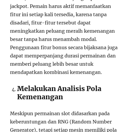
jackpot. Pemain harus aktif memanfaatkan
fitur ini setiap kali tersedia, karena tanpa
disadari, fitur-fitur tersebut dapat
meningkatkan peluang meraih kemenangan
besar tanpa harus menambah modal.
Penggunaan fitur bonus secara bijaksana juga
dapat memperpanjang durasi permainan dan
memberi peluang lebih besar untuk
mendapatkan kombinasi kemenangan.
Melakukan Analisis Pola
Kemenangan
Meskipun permainan slot didasarkan pada
keberuntungan dan RNG (Random Number
Generator), tetapi setiap mesin memiliki pola