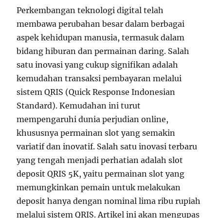
Perkembangan teknologi digital telah
membawa perubahan besar dalam berbagai
aspek kehidupan manusia, termasuk dalam
bidang hiburan dan permainan daring. Salah
satu inovasi yang cukup signifikan adalah
kemudahan transaksi pembayaran melalui
sistem QRIS (Quick Response Indonesian
Standard). Kemudahan ini turut
mempengaruhi dunia perjudian online,
khususnya permainan slot yang semakin
variatif dan inovatif. Salah satu inovasi terbaru
yang tengah menjadi perhatian adalah slot
deposit QRIS 5K, yaitu permainan slot yang
memungkinkan pemain untuk melakukan
deposit hanya dengan nominal lima ribu rupiah
melalui sistem QRIS. Artikel ini akan mengupas