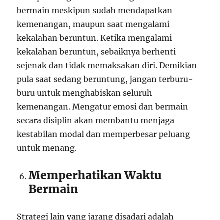
bermain meskipun sudah mendapatkan
kemenangan, maupun saat mengalami
kekalahan beruntun. Ketika mengalami
kekalahan beruntun, sebaiknya berhenti
sejenak dan tidak memaksakan diri. Demikian
pula saat sedang beruntung, jangan terburu-
buru untuk menghabiskan seluruh
kemenangan. Mengatur emosi dan bermain
secara disiplin akan membantu menjaga
kestabilan modal dan memperbesar peluang
untuk menang.
Memperhatikan Waktu
Bermain
Strategi lain yang jarang disadari adalah