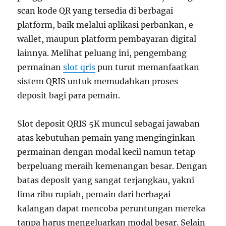
scan kode QR yang tersedia di berbagai
platform, baik melalui aplikasi perbankan, e-
wallet, maupun platform pembayaran digital
lainnya. Melihat peluang ini, pengembang
permainan
slot qris
pun turut memanfaatkan
sistem QRIS untuk memudahkan proses
deposit bagi para pemain.
Slot deposit QRIS 5K muncul sebagai jawaban
atas kebutuhan pemain yang menginginkan
permainan dengan modal kecil namun tetap
berpeluang meraih kemenangan besar. Dengan
batas deposit yang sangat terjangkau, yakni
lima ribu rupiah, pemain dari berbagai
kalangan dapat mencoba peruntungan mereka
tanpa harus mengeluarkan modal besar. Selain