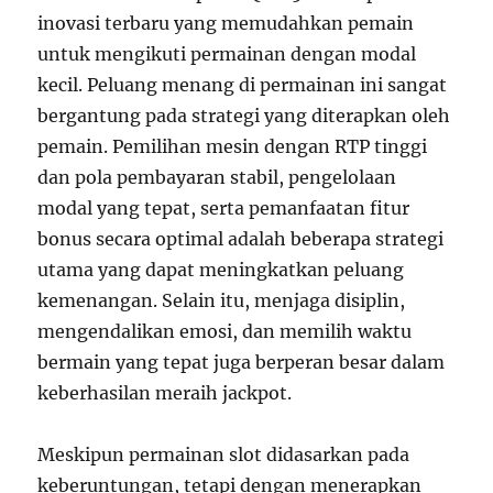
inovasi terbaru yang memudahkan pemain
untuk mengikuti permainan dengan modal
kecil. Peluang menang di permainan ini sangat
bergantung pada strategi yang diterapkan oleh
pemain. Pemilihan mesin dengan RTP tinggi
dan pola pembayaran stabil, pengelolaan
modal yang tepat, serta pemanfaatan fitur
bonus secara optimal adalah beberapa strategi
utama yang dapat meningkatkan peluang
kemenangan. Selain itu, menjaga disiplin,
mengendalikan emosi, dan memilih waktu
bermain yang tepat juga berperan besar dalam
keberhasilan meraih jackpot.
Meskipun permainan slot didasarkan pada
keberuntungan, tetapi dengan menerapkan