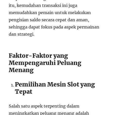
itu, kemudahan transaksi ini juga
memudahkan pemain untuk melakukan
pengisian saldo secara cepat dan aman,
sehingga dapat fokus pada aspek permainan
dan strategi.
Faktor-Faktor yang
Mempengaruhi Peluang
Menang
Pemilihan Mesin Slot yang
Tepat
Salah satu aspek terpenting dalam
meningkatkan peluang menang adalah