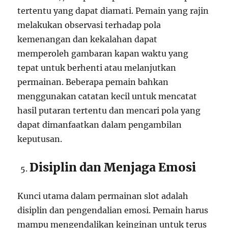
tertentu yang dapat diamati. Pemain yang rajin
melakukan observasi terhadap pola
kemenangan dan kekalahan dapat
memperoleh gambaran kapan waktu yang
tepat untuk berhenti atau melanjutkan
permainan. Beberapa pemain bahkan
menggunakan catatan kecil untuk mencatat
hasil putaran tertentu dan mencari pola yang
dapat dimanfaatkan dalam pengambilan
keputusan.
Disiplin dan Menjaga Emosi
Kunci utama dalam permainan slot adalah
disiplin dan pengendalian emosi. Pemain harus
mampu mengendalikan keinginan untuk terus