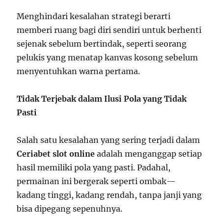
Menghindari kesalahan strategi berarti
memberi ruang bagi diri sendiri untuk berhenti
sejenak sebelum bertindak, seperti seorang
pelukis yang menatap kanvas kosong sebelum
menyentuhkan warna pertama.
Tidak Terjebak dalam Ilusi Pola yang Tidak
Pasti
Salah satu kesalahan yang sering terjadi dalam
Ceriabet slot online
adalah menganggap setiap
hasil memiliki pola yang pasti. Padahal,
permainan ini bergerak seperti ombak—
kadang tinggi, kadang rendah, tanpa janji yang
bisa dipegang sepenuhnya.