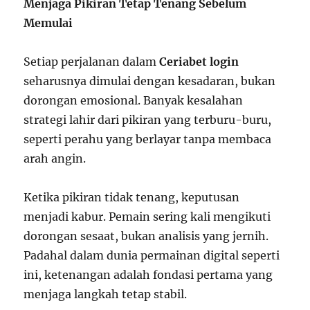
Menjaga Pikiran Tetap Tenang Sebelum
Memulai
Setiap perjalanan dalam
Ceriabet login
seharusnya dimulai dengan kesadaran, bukan
dorongan emosional. Banyak kesalahan
strategi lahir dari pikiran yang terburu-buru,
seperti perahu yang berlayar tanpa membaca
arah angin.
Ketika pikiran tidak tenang, keputusan
menjadi kabur. Pemain sering kali mengikuti
dorongan sesaat, bukan analisis yang jernih.
Padahal dalam dunia permainan digital seperti
ini, ketenangan adalah fondasi pertama yang
menjaga langkah tetap stabil.