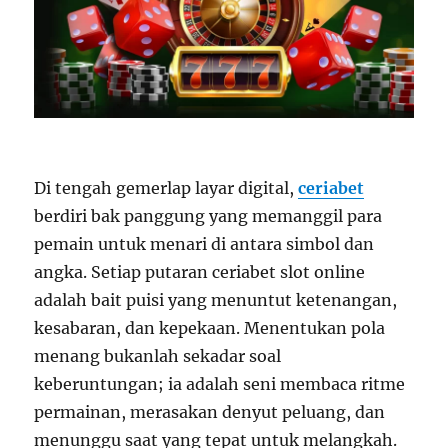
Di tengah gemerlap layar digital,
ceriabet
berdiri bak panggung yang memanggil para
pemain untuk menari di antara simbol dan
angka. Setiap putaran ceriabet slot online
adalah bait puisi yang menuntut ketenangan,
kesabaran, dan kepekaan. Menentukan pola
menang bukanlah sekadar soal
keberuntungan; ia adalah seni membaca ritme
permainan, merasakan denyut peluang, dan
menunggu saat yang tepat untuk melangkah.