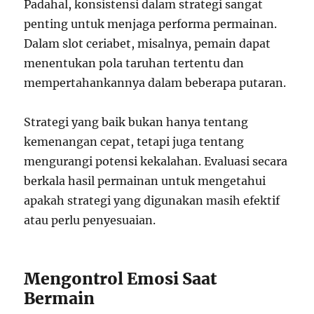
Padahal, konsistensi dalam strategi sangat
penting untuk menjaga performa permainan.
Dalam slot ceriabet, misalnya, pemain dapat
menentukan pola taruhan tertentu dan
mempertahankannya dalam beberapa putaran.
Strategi yang baik bukan hanya tentang
kemenangan cepat, tetapi juga tentang
mengurangi potensi kekalahan. Evaluasi secara
berkala hasil permainan untuk mengetahui
apakah strategi yang digunakan masih efektif
atau perlu penyesuaian.
Mengontrol Emosi Saat
Bermain