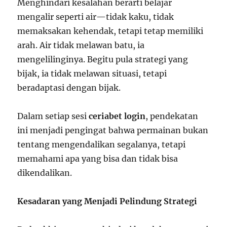
Menghindari kesalahan berarti belajar
mengalir seperti air—tidak kaku, tidak
memaksakan kehendak, tetapi tetap memiliki
arah. Air tidak melawan batu, ia
mengelilinginya. Begitu pula strategi yang
bijak, ia tidak melawan situasi, tetapi
beradaptasi dengan bijak.
Dalam setiap sesi
ceriabet login
, pendekatan
ini menjadi pengingat bahwa permainan bukan
tentang mengendalikan segalanya, tetapi
memahami apa yang bisa dan tidak bisa
dikendalikan.
Kesadaran yang Menjadi Pelindung Strategi