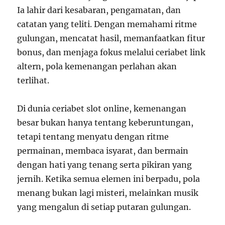
Ia lahir dari kesabaran, pengamatan, dan
catatan yang teliti. Dengan memahami ritme
gulungan, mencatat hasil, memanfaatkan fitur
bonus, dan menjaga fokus melalui ceriabet link
altern, pola kemenangan perlahan akan
terlihat.
Di dunia ceriabet slot online, kemenangan
besar bukan hanya tentang keberuntungan,
tetapi tentang menyatu dengan ritme
permainan, membaca isyarat, dan bermain
dengan hati yang tenang serta pikiran yang
jernih. Ketika semua elemen ini berpadu, pola
menang bukan lagi misteri, melainkan musik
yang mengalun di setiap putaran gulungan.