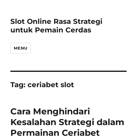
Slot Online Rasa Strategi
untuk Pemain Cerdas
MENU
Tag:
ceriabet slot
Cara Menghindari
Kesalahan Strategi dalam
Permainan Ceriabet