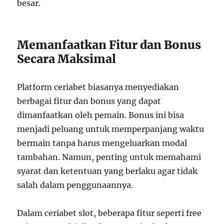
besar.
Memanfaatkan Fitur dan Bonus
Secara Maksimal
Platform ceriabet biasanya menyediakan
berbagai fitur dan bonus yang dapat
dimanfaatkan oleh pemain. Bonus ini bisa
menjadi peluang untuk memperpanjang waktu
bermain tanpa harus mengeluarkan modal
tambahan. Namun, penting untuk memahami
syarat dan ketentuan yang berlaku agar tidak
salah dalam penggunaannya.
Dalam ceriabet slot, beberapa fitur seperti free