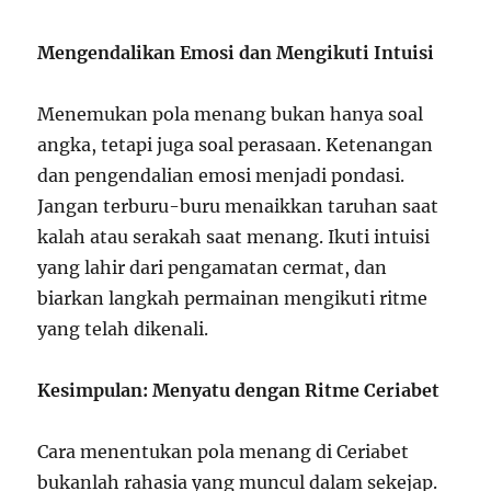
Mengendalikan Emosi dan Mengikuti Intuisi
Menemukan pola menang bukan hanya soal
angka, tetapi juga soal perasaan. Ketenangan
dan pengendalian emosi menjadi pondasi.
Jangan terburu-buru menaikkan taruhan saat
kalah atau serakah saat menang. Ikuti intuisi
yang lahir dari pengamatan cermat, dan
biarkan langkah permainan mengikuti ritme
yang telah dikenali.
Kesimpulan: Menyatu dengan Ritme Ceriabet
Cara menentukan pola menang di Ceriabet
bukanlah rahasia yang muncul dalam sekejap.