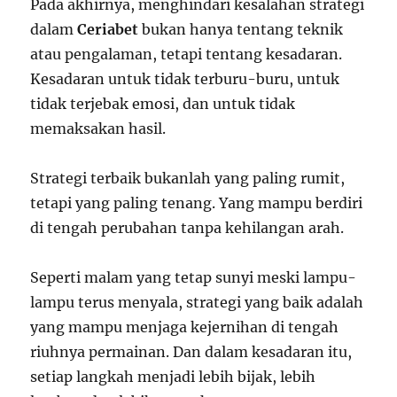
Pada akhirnya, menghindari kesalahan strategi
dalam
Ceriabet
bukan hanya tentang teknik
atau pengalaman, tetapi tentang kesadaran.
Kesadaran untuk tidak terburu-buru, untuk
tidak terjebak emosi, dan untuk tidak
memaksakan hasil.
Strategi terbaik bukanlah yang paling rumit,
tetapi yang paling tenang. Yang mampu berdiri
di tengah perubahan tanpa kehilangan arah.
Seperti malam yang tetap sunyi meski lampu-
lampu terus menyala, strategi yang baik adalah
yang mampu menjaga kejernihan di tengah
riuhnya permainan. Dan dalam kesadaran itu,
setiap langkah menjadi lebih bijak, lebih