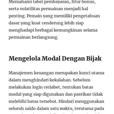
Memahami tabel pembayaran, fitur bonus,
serta volatilitas permainan menjadi hal
penting. Pemain yang memiliki pengetahuan
dasar yang kuat cenderung lebih siap
menghadapi berbagai kemungkinan selama
permainan berlangsung.
Mengelola Modal Dengan Bijak
Manajemen keuangan merupakan kunci utama
dalam menghindari kekalahan. Sebelum
melakukan login ceriabet, tentukan batas
modal yang siap digunakan dan pastikan tidak
melebihi batas tersebut. Hindari menggunakan
seluruh saldo dalam satu waktu, terutama pada