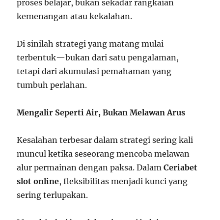
proses belajar, bukan sekadar rangkaian
kemenangan atau kekalahan.
Di sinilah strategi yang matang mulai
terbentuk—bukan dari satu pengalaman,
tetapi dari akumulasi pemahaman yang
tumbuh perlahan.
Mengalir Seperti Air, Bukan Melawan Arus
Kesalahan terbesar dalam strategi sering kali
muncul ketika seseorang mencoba melawan
alur permainan dengan paksa. Dalam
Ceriabet
slot online
, fleksibilitas menjadi kunci yang
sering terlupakan.