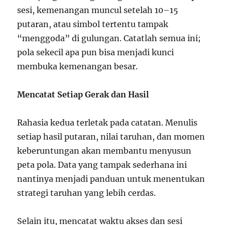
sesi, kemenangan muncul setelah 10–15
putaran, atau simbol tertentu tampak
“menggoda” di gulungan. Catatlah semua ini;
pola sekecil apa pun bisa menjadi kunci
membuka kemenangan besar.
Mencatat Setiap Gerak dan Hasil
Rahasia kedua terletak pada catatan. Menulis
setiap hasil putaran, nilai taruhan, dan momen
keberuntungan akan membantu menyusun
peta pola. Data yang tampak sederhana ini
nantinya menjadi panduan untuk menentukan
strategi taruhan yang lebih cerdas.
Selain itu, mencatat waktu akses dan sesi