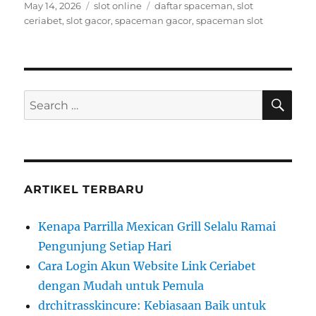
P
C
T
May 14, 2026
slot online
daftar spaceman
,
slot
o
a
a
ceriabet
,
slot gacor
,
spaceman gacor
,
spaceman slot
s
t
g
t
e
s
e
g
d
o
o
r
S
S
E
n
i
A
e
e
R
a
s
C
H
r
c
ARTIKEL TERBARU
h
f
Kenapa Parrilla Mexican Grill Selalu Ramai
o
Pengunjung Setiap Hari
r
Cara Login Akun Website Link Ceriabet
:
dengan Mudah untuk Pemula
drchitrasskincure: Kebiasaan Baik untuk