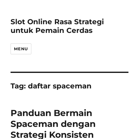
Slot Online Rasa Strategi
untuk Pemain Cerdas
MENU
Tag:
daftar spaceman
Panduan Bermain
Spaceman dengan
Strategi Konsisten