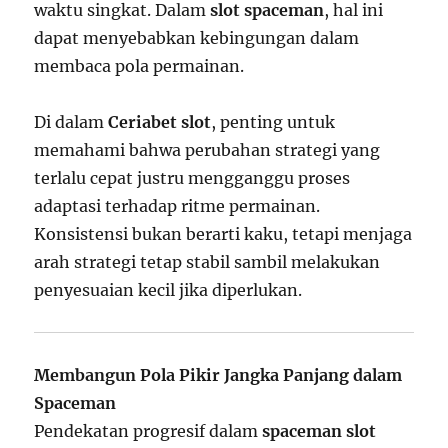
waktu singkat. Dalam
slot spaceman
, hal ini
dapat menyebabkan kebingungan dalam
membaca pola permainan.
Di dalam
Ceriabet slot
, penting untuk
memahami bahwa perubahan strategi yang
terlalu cepat justru mengganggu proses
adaptasi terhadap ritme permainan.
Konsistensi bukan berarti kaku, tetapi menjaga
arah strategi tetap stabil sambil melakukan
penyesuaian kecil jika diperlukan.
Membangun Pola Pikir Jangka Panjang dalam
Spaceman
Pendekatan progresif dalam
spaceman slot