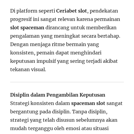
Di platform seperti
Ceriabet slot
, pendekatan
progresif ini sangat relevan karena permainan
slot spaceman
dirancang untuk memberikan
pengalaman yang meningkat secara bertahap.
Dengan menjaga ritme bermain yang
konsisten, pemain dapat menghindari
keputusan impulsif yang sering terjadi akibat
tekanan visual.
Disiplin dalam Pengambilan Keputusan
Strategi konsisten dalam
spaceman slot
sangat
bergantung pada disiplin. Tanpa disiplin,
strategi yang telah disusun sebelumnya akan
mudah terganggu oleh emosi atau situasi