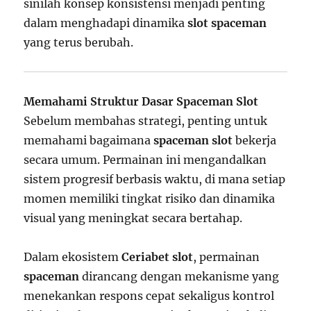
sinilah konsep konsistensi menjadi penting
dalam menghadapi dinamika
slot spaceman
yang terus berubah.
Memahami Struktur Dasar Spaceman Slot
Sebelum membahas strategi, penting untuk
memahami bagaimana
spaceman slot
bekerja
secara umum. Permainan ini mengandalkan
sistem progresif berbasis waktu, di mana setiap
momen memiliki tingkat risiko dan dinamika
visual yang meningkat secara bertahap.
Dalam ekosistem
Ceriabet slot
, permainan
spaceman
dirancang dengan mekanisme yang
menekankan respons cepat sekaligus kontrol