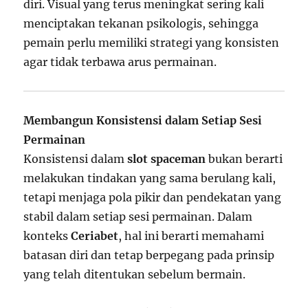
diri. Visual yang terus meningkat sering kali
menciptakan tekanan psikologis, sehingga
pemain perlu memiliki strategi yang konsisten
agar tidak terbawa arus permainan.
Membangun Konsistensi dalam Setiap Sesi
Permainan
Konsistensi dalam
slot spaceman
bukan berarti
melakukan tindakan yang sama berulang kali,
tetapi menjaga pola pikir dan pendekatan yang
stabil dalam setiap sesi permainan. Dalam
konteks
Ceriabet
, hal ini berarti memahami
batasan diri dan tetap berpegang pada prinsip
yang telah ditentukan sebelum bermain.