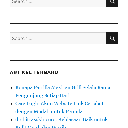
E
A
e
R
a
C
H
r
c
S
S
h
E
A
e
f
R
a
C
o
H
r
r
c
:
ARTIKEL TERBARU
h
f
Kenapa Parrilla Mexican Grill Selalu Ramai
o
Pengunjung Setiap Hari
r
Cara Login Akun Website Link Ceriabet
:
dengan Mudah untuk Pemula
drchitrasskincure: Kebiasaan Baik untuk
Kulit Cerah dan Bersih