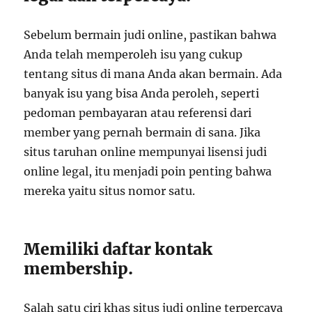
Sebelum bermain judi online, pastikan bahwa
Anda telah memperoleh isu yang cukup
tentang situs di mana Anda akan bermain. Ada
banyak isu yang bisa Anda peroleh, seperti
pedoman pembayaran atau referensi dari
member yang pernah bermain di sana. Jika
situs taruhan online mempunyai lisensi judi
online legal, itu menjadi poin penting bahwa
mereka yaitu situs nomor satu.
Memiliki daftar kontak
membership.
Salah satu ciri khas situs judi online terpercaya