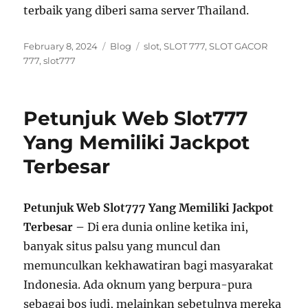
terbaik yang diberi sama server Thailand.
P
C
T
February 8, 2024
Blog
slot
,
SLOT 777
,
SLOT GACOR
o
a
a
777
,
slot777
s
t
g
t
e
s
e
g
Petunjuk Web Slot777
d
o
o
r
Yang Memiliki Jackpot
n
i
Terbesar
e
s
Petunjuk Web Slot777 Yang Memiliki Jackpot
Terbesar –
Di era dunia online ketika ini,
banyak situs palsu yang muncul dan
memunculkan kekhawatiran bagi masyarakat
Indonesia. Ada oknum yang berpura-pura
sebagai bos judi, melainkan sebetulnya mereka