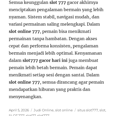
Semua keunggulan
slot 777
gacor akhirnya
menciptakan pengalaman bermain yang lebih
nyaman. Sistem stabil, navigasi mudah, dan
variasi permainan saling melengkapi. Dalam
slot online 777
, pemain bisa menikmati
permainan tanpa hambatan. Dengan akses
cepat dan performa konsisten, pengalaman
bermain menjadi lebih optimal. Kenyamanan
dalam
slot777 gacor hari ini
juga membuat
pemain lebih betah bermain. Pemain dapat
menikmati setiap sesi dengan santai. Dalam
slot online 777
, semua dirancang agar pemain
mendapatkan hiburan yang praktis dan
menyenangkan.
P
C
T
April 5, 2026
Judi Online
,
slot online
situs slot777
,
slot
,
o
a
a
SLOT 777
,
slot77
,
slot777