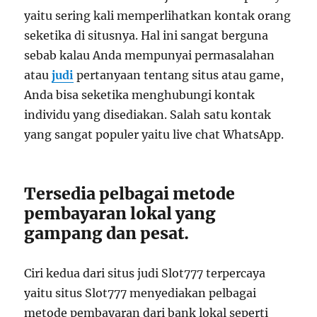
yaitu sering kali memperlihatkan kontak orang
seketika di situsnya. Hal ini sangat berguna
sebab kalau Anda mempunyai permasalahan
atau
judi
pertanyaan tentang situs atau game,
Anda bisa seketika menghubungi kontak
individu yang disediakan. Salah satu kontak
yang sangat populer yaitu live chat WhatsApp.
Tersedia pelbagai metode
pembayaran lokal yang
gampang dan pesat.
Ciri kedua dari situs judi Slot777 terpercaya
yaitu situs Slot777 menyediakan pelbagai
metode pembayaran dari bank lokal seperti