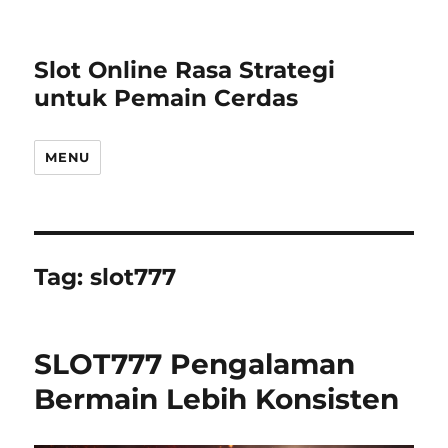
Slot Online Rasa Strategi
untuk Pemain Cerdas
MENU
Tag:
slot777
SLOT777 Pengalaman
Bermain Lebih Konsisten