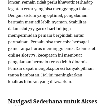
lancar. Pemain tidak perlu khawatir terhadap
lag atau error yang bisa mengganggu fokus.
Dengan sistem yang optimal, pengalaman
bermain menjadi lebih nyaman. Stabilitas
dalam
slot777 gacor hari ini
juga
mempermudah pemain berpindah antar
permainan. Pemain bisa mencoba berbagai
game tanpa harus menunggu lama. Dalam
slot
online slot777
, kecepatan ini membuat
pengalaman bermain terasa lebih dinamis.
Pemain dapat mengeksplorasi banyak pilihan
tanpa hambatan. Hal ini meningkatkan
kualitas hiburan yang ditawarkan.
Navigasi Sederhana untuk Akses