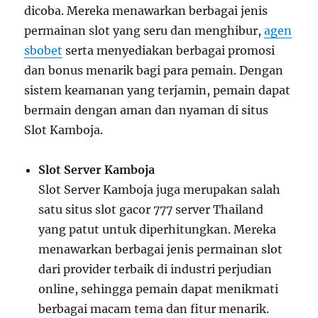
dicoba. Mereka menawarkan berbagai jenis
permainan slot yang seru dan menghibur,
agen
sbobet
serta menyediakan berbagai promosi
dan bonus menarik bagi para pemain. Dengan
sistem keamanan yang terjamin, pemain dapat
bermain dengan aman dan nyaman di situs
Slot Kamboja.
Slot Server Kamboja
Slot Server Kamboja juga merupakan salah
satu situs slot gacor 777 server Thailand
yang patut untuk diperhitungkan. Mereka
menawarkan berbagai jenis permainan slot
dari provider terbaik di industri perjudian
online, sehingga pemain dapat menikmati
berbagai macam tema dan fitur menarik.