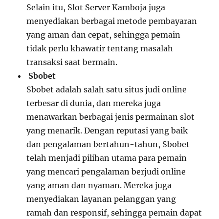
Selain itu, Slot Server Kamboja juga
menyediakan berbagai metode pembayaran
yang aman dan cepat, sehingga pemain
tidak perlu khawatir tentang masalah
transaksi saat bermain.
Sbobet
Sbobet adalah salah satu situs judi online
terbesar di dunia, dan mereka juga
menawarkan berbagai jenis permainan slot
yang menarik. Dengan reputasi yang baik
dan pengalaman bertahun-tahun, Sbobet
telah menjadi pilihan utama para pemain
yang mencari pengalaman berjudi online
yang aman dan nyaman. Mereka juga
menyediakan layanan pelanggan yang
ramah dan responsif, sehingga pemain dapat