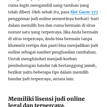
cuma ingin mengambil uang taruhan yang
telah diberi. Oleh sebab itu, para
Slot Gacor 777
penggemar judi online semestinya berhati-hati
dalam memilih bos dan cuma bermain di situs
nomor satu yang terpercaya. Jika Anda bermain
di situs terpercaya, Anda bisa bermain tanpa
khawatir tertipu dan pasti bisa menjadikan judi
online sebagai sumber penghasilan tambahan.
Untuk menghindari menjadi korban
pembohongan bandar tak bertanggung jawab,
berikut yaitu beberapa tips dalam memilih
bandar judi terpercaya, antara lain:
Memiliki lisensi judi online
legal dan terpercaya.