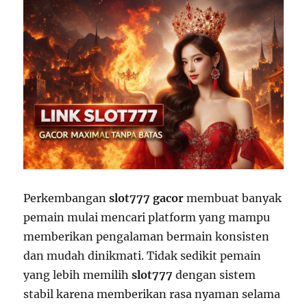
Perkembangan
slot777 gacor
membuat banyak
pemain mulai mencari platform yang mampu
memberikan pengalaman bermain konsisten
dan mudah dinikmati. Tidak sedikit pemain
yang lebih memilih
slot777
dengan sistem
stabil karena memberikan rasa nyaman selama