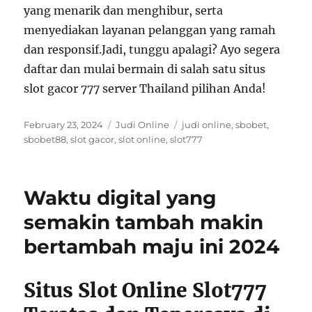
yang menarik dan menghibur, serta
menyediakan layanan pelanggan yang ramah
dan responsif.Jadi, tunggu apalagi? Ayo segera
daftar dan mulai bermain di salah satu situs
slot gacor 777 server Thailand pilihan Anda!
P
C
T
February 23, 2024
Judi Online
judi online
,
sbobet
,
o
a
a
sbobet88
,
slot gacor
,
slot online
,
slot777
s
t
g
t
e
s
e
g
Waktu digital yang
d
o
o
r
semakin tambah makin
n
i
bertambah maju ini 2024
e
s
Situs Slot Online Slot777