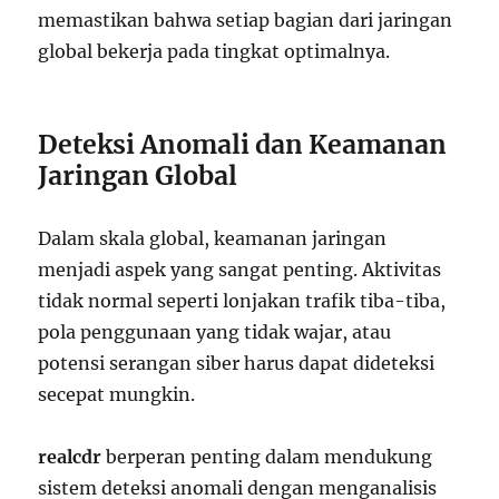
memastikan bahwa setiap bagian dari jaringan
global bekerja pada tingkat optimalnya.
Deteksi Anomali dan Keamanan
Jaringan Global
Dalam skala global, keamanan jaringan
menjadi aspek yang sangat penting. Aktivitas
tidak normal seperti lonjakan trafik tiba-tiba,
pola penggunaan yang tidak wajar, atau
potensi serangan siber harus dapat dideteksi
secepat mungkin.
realcdr
berperan penting dalam mendukung
sistem deteksi anomali dengan menganalisis