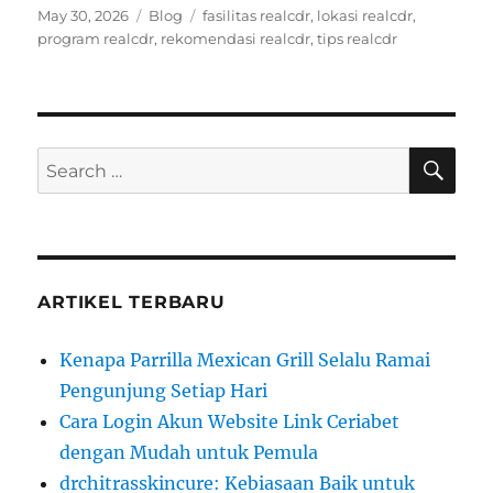
P
C
T
May 30, 2026
Blog
fasilitas realcdr
,
lokasi realcdr
,
o
a
a
program realcdr
,
rekomendasi realcdr
,
tips realcdr
s
t
g
t
e
s
e
g
d
o
o
r
S
S
E
n
i
A
e
e
R
a
s
C
H
r
c
ARTIKEL TERBARU
h
f
Kenapa Parrilla Mexican Grill Selalu Ramai
o
Pengunjung Setiap Hari
r
Cara Login Akun Website Link Ceriabet
:
dengan Mudah untuk Pemula
drchitrasskincure: Kebiasaan Baik untuk