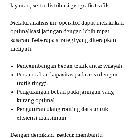
layanan, serta distribusi geografis trafik.
Melalui analisis ini, operator dapat melakukan
optimalisasi jaringan dengan lebih tepat
sasaran. Beberapa strategi yang diterapkan
meliputi:
Penyeimbangan beban trafik antar wilayah.
Penambahan kapasitas pada area dengan
trafik tinggi.
Pengurangan beban pada jaringan yang
kurang optimal.
Pengaturan ulang routing data untuk
efisiensi maksimum.
Dengan demikian,
realcdr
membantu