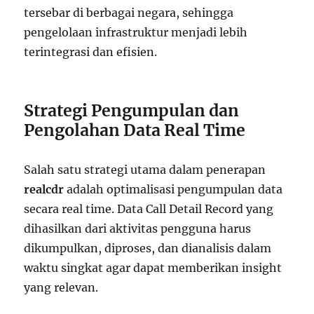
tersebar di berbagai negara, sehingga
pengelolaan infrastruktur menjadi lebih
terintegrasi dan efisien.
Strategi Pengumpulan dan
Pengolahan Data Real Time
Salah satu strategi utama dalam penerapan
realcdr
adalah optimalisasi pengumpulan data
secara real time. Data Call Detail Record yang
dihasilkan dari aktivitas pengguna harus
dikumpulkan, diproses, dan dianalisis dalam
waktu singkat agar dapat memberikan insight
yang relevan.