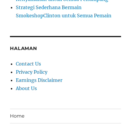
Strategi Sederhana Bermain
SmokeshopClinton untuk Semua Pemain
HALAMAN
Contact Us
Privacy Policy
Earnings Disclaimer
About Us
Home