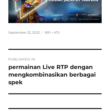
Posted
Full
September 22, 2023
950 × 475
on
size
Post
PUBLISHED IN
navigation
permainan Live RTP dengan
mengkombinasikan berbagai
spek