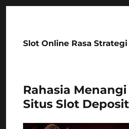
Slot Online Rasa Strateg
Rahasia Menangi 
Situs Slot Deposit