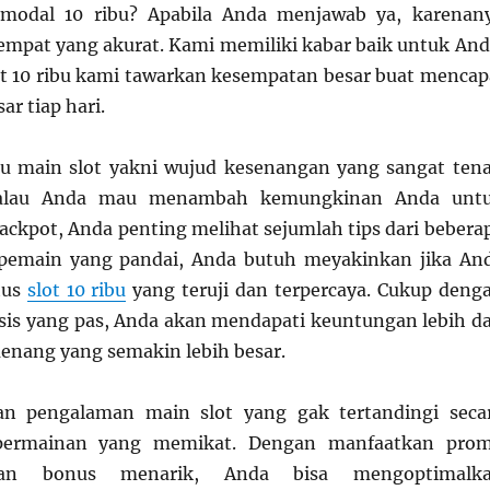
modal 10 ribu? Apabila Anda menjawab ya, karenan
empat yang akurat. Kami memiliki kabar baik untuk And
sit 10 ribu kami tawarkan kesempatan besar buat mencap
r tiap hari.
u main slot yakni wujud kesenangan yang sangat tena
kalau Anda mau menambah kemungkinan Anda unt
kpot, Anda penting melihat sejumlah tips dari bebera
 pemain yang pandai, Anda butuh meyakinkan jika An
tus
slot 10 ribu
yang teruji dan terpercaya. Cukup deng
is yang pas, Anda akan mendapati keuntungan lebih d
nang yang semakin lebih besar.
n pengalaman main slot yang gak tertandingi seca
 permainan yang memikat. Dengan manfaatkan pro
dan bonus menarik, Anda bisa mengoptimalk