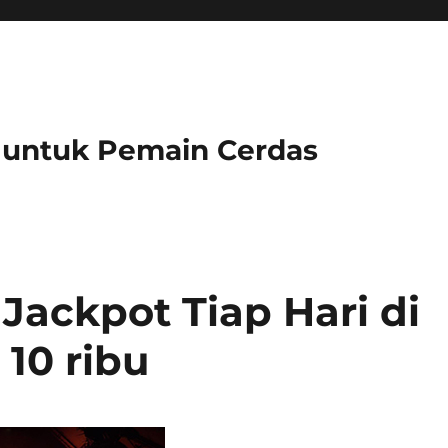
i untuk Pemain Cerdas
Jackpot Tiap Hari di
 10 ribu