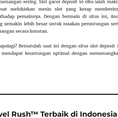
nangan sering. Slot gacor deposit 10 ribu ialah mak
buat melukiskan mesin slot yang kerap memberin
hadap pemainnya. Dengan bermain di situs ini, An
g semakin lebih besar untuk rasakan peruntungan ser
angan secara konstan.
apalagi? Bersatulah saat ini dengan situs slot deposit 
ali mendapat keuntungan optimal dengan memenangk
wel Rush™ Terbaik di Indonesia