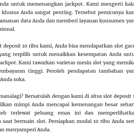
nda untuk memenangkan jackpot. Kami mengerti kal
 khusus Anda sangat penting. Tersebut pemicunya ka
amanan data Anda dan memberi layanan konsumen ya
sional.
ot deposit 10 ribu kami, Anda bisa mendapatkan slot gac
u yang terpilih untuk menaikkan kesempatan Anda unt
ckpot. Kami tawarkan varietas mesin slot yang memik
embayaran tinggi. Peroleh pendapatan tambahan ya
 Anda suka.
manalagi? Bersatulah dengan kami di situs slot deposit 
silkan mimpi Anda mencapai kemenangan besar sehar
oleh terlewat peluang emas ini dan memperlihatk
a saat bermain slot. Persiapkan modal 10 ribu Anda ser
gan menyamperi Anda.