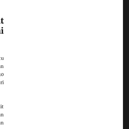
t
i
tu
an
10
ri
it
an
an