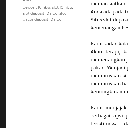
memanfaatkan 
Tags
deposit 10 ribu
,
slot 10 ribu
,
Anda ada pada t
slot deposit 10 ribu
,
slot
gacor deposit 10 ribu
Situs slot depo
kemenangan besa
Kami sadar kala
Akan tetapi, 
memenangkan jac
pakar. Menjadi
memutuskan si
memutuskan bas
kemungkinan me
Kami menjajaka
berbagai opsi
teristimewa 