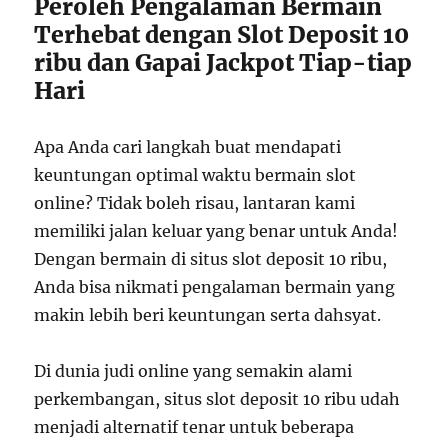
Peroleh Pengalaman Bermain
Terhebat dengan Slot Deposit 10
ribu dan Gapai Jackpot Tiap-tiap
Hari
Apa Anda cari langkah buat mendapati
keuntungan optimal waktu bermain slot
online? Tidak boleh risau, lantaran kami
memiliki jalan keluar yang benar untuk Anda!
Dengan bermain di situs slot deposit 10 ribu,
Anda bisa nikmati pengalaman bermain yang
makin lebih beri keuntungan serta dahsyat.
Di dunia judi online yang semakin alami
perkembangan, situs slot deposit 10 ribu udah
menjadi alternatif tenar untuk beberapa