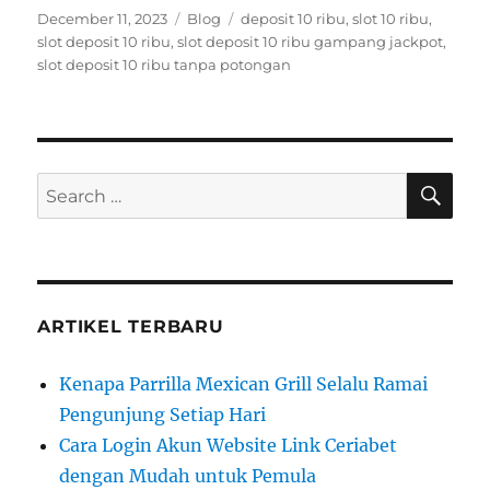
P
C
T
December 11, 2023
Blog
deposit 10 ribu
,
slot 10 ribu
,
o
a
a
slot deposit 10 ribu
,
slot deposit 10 ribu gampang jackpot
,
s
t
g
slot deposit 10 ribu tanpa potongan
t
e
s
e
g
d
o
o
r
n
i
S
S
E
e
A
e
s
R
a
C
H
r
c
ARTIKEL TERBARU
h
f
Kenapa Parrilla Mexican Grill Selalu Ramai
o
Pengunjung Setiap Hari
r
Cara Login Akun Website Link Ceriabet
:
dengan Mudah untuk Pemula