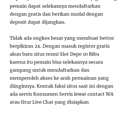
pemain dapat selekasnya mendaftarkan
dengan gratis dan berikan modal dengan
deposit dapat dijangkau.
Tidak ada ongkos besar yang membuat bettor
berpikiran 2x. Dengan masuk register gratis
akun baru situs resmi Slot Depo 10 Ribu
karena itu pemain bisa selekasnya secara
gampang untuk mendaftarkan dan
memperoleh akses ke arah permainan yang
diinginnya. Kontak faksi situs saat ini dengan
ada servis Konsumen Servis lewat contact WA
atau fitur Live Chat yang disiapkan