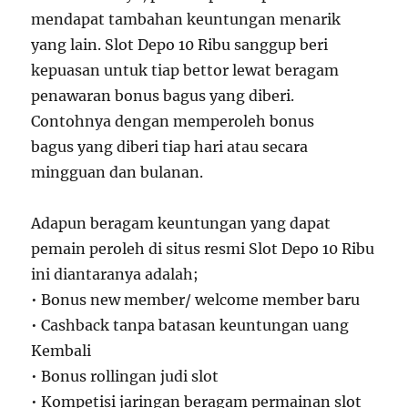
mendapat tambahan keuntungan menarik
yang lain. Slot Depo 10 Ribu sanggup beri
kepuasan untuk tiap bettor lewat beragam
penawaran bonus bagus yang diberi.
Contohnya dengan memperoleh bonus
bagus yang diberi tiap hari atau secara
mingguan dan bulanan.
Adapun beragam keuntungan yang dapat
pemain peroleh di situs resmi Slot Depo 10 Ribu
ini diantaranya adalah;
• Bonus new member/ welcome member baru
• Cashback tanpa batasan keuntungan uang
Kembali
• Bonus rollingan judi slot
• Kompetisi jaringan beragam permainan slot