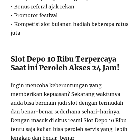
• Bonus referal ajak rekan
• Promotor festival
• Kompetisi slot bulanan hadiah beberapa ratus
juta
Slot Depo 10 Ribu Terpercaya
Saat ini Peroleh Akses 24 Jam!
Ingin mencoba keberuntungan yang
memberikan kepuasan? Sekarang waktunya
anda bisa bermain judi slot dengan termudah
dan benar-benar sederhana sehari-harinya.
Dengan masuk di situs resmi Slot Depo 10 Ribu
tentu saja kalian bisa peroleh servis yang lebih
lengkap dan benar-benar