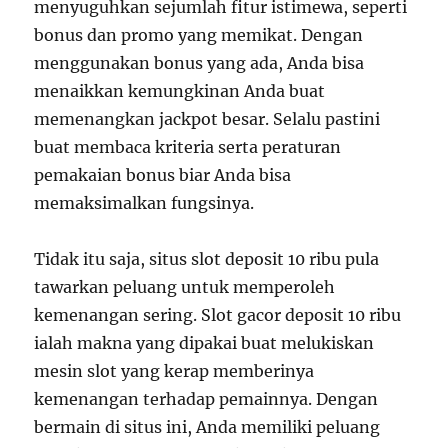
menyuguhkan sejumlah fitur istimewa, seperti
bonus dan promo yang memikat. Dengan
menggunakan bonus yang ada, Anda bisa
menaikkan kemungkinan Anda buat
memenangkan jackpot besar. Selalu pastini
buat membaca kriteria serta peraturan
pemakaian bonus biar Anda bisa
memaksimalkan fungsinya.
Tidak itu saja, situs slot deposit 10 ribu pula
tawarkan peluang untuk memperoleh
kemenangan sering. Slot gacor deposit 10 ribu
ialah makna yang dipakai buat melukiskan
mesin slot yang kerap memberinya
kemenangan terhadap pemainnya. Dengan
bermain di situs ini, Anda memiliki peluang