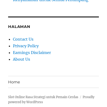
HALAMAN
Contact Us
Privacy Policy
Earnings Disclaimer
About Us
Home
Slot Online Rasa Strategi untuk Pemain Cerdas
Proudly
powered by WordPress