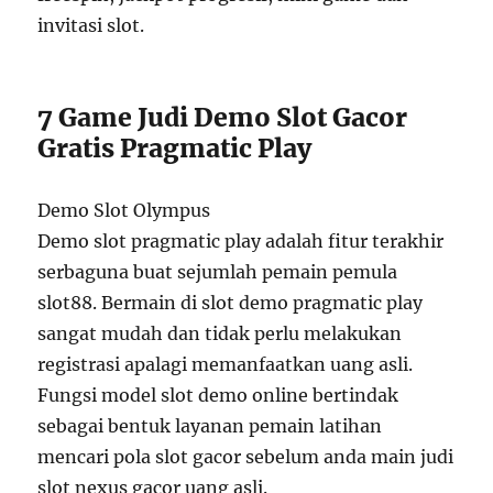
invitasi slot.
7 Game Judi Demo Slot Gacor
Gratis Pragmatic Play
Demo Slot Olympus
Demo slot pragmatic play adalah fitur terakhir
serbaguna buat sejumlah pemain pemula
slot88. Bermain di slot demo pragmatic play
sangat mudah dan tidak perlu melakukan
registrasi apalagi memanfaatkan uang asli.
Fungsi model slot demo online bertindak
sebagai bentuk layanan pemain latihan
mencari pola slot gacor sebelum anda main judi
slot nexus gacor uang asli.