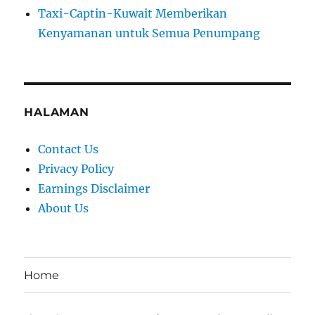
Taxi-Captin-Kuwait Memberikan
Kenyamanan untuk Semua Penumpang
HALAMAN
Contact Us
Privacy Policy
Earnings Disclaimer
About Us
Home