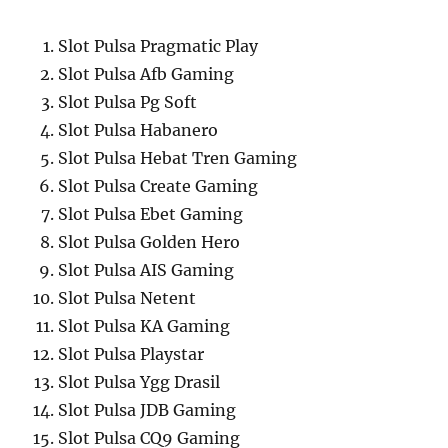
Slot Pulsa Pragmatic Play
Slot Pulsa Afb Gaming
Slot Pulsa Pg Soft
Slot Pulsa Habanero
Slot Pulsa Hebat Tren Gaming
Slot Pulsa Create Gaming
Slot Pulsa Ebet Gaming
Slot Pulsa Golden Hero
Slot Pulsa AIS Gaming
Slot Pulsa Netent
Slot Pulsa KA Gaming
Slot Pulsa Playstar
Slot Pulsa Ygg Drasil
Slot Pulsa JDB Gaming
Slot Pulsa CQ9 Gaming