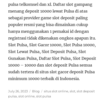
pulsa telkomsel dan xl. Daftar slot gampang
menang deposit 10000 lewat Pulsa di atas
sebagai provider game slot deposit paling
populer resmi yang bisa dimainkan cukup
hanya menggunakan 1 pemakai id dengan
registrasi tidak dikenakan ongkos apapun itu.
Slot Pulsa, Slot Gacor 10000, Slot Pulsa 10000,
Slot Lewat Pulsa, Slot Deposit Pulsa, Slot
Gunakan Pulsa, Daftar Slot Pulsa, Slot Deposit
10000 – 10000 dan slot deposit Pulsa semua
sudah tertera di situs slot gacor deposit Pulsa
minimum 10000 terbaik di Indonesia.
P
C
T
July 26, 2023
Blog
situs slot online
,
slot
,
slot deposit
o
a
a
pulsa
,
slot online
,
slot pulsa
s
t
g
t
e
s