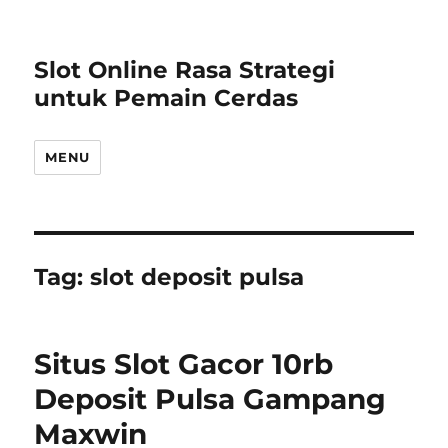
Slot Online Rasa Strategi
untuk Pemain Cerdas
MENU
Tag:
slot deposit pulsa
Situs Slot Gacor 10rb
Deposit Pulsa Gampang
Maxwin