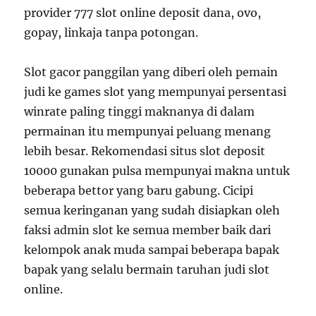
provider 777 slot online deposit dana, ovo,
gopay, linkaja tanpa potongan.
Slot gacor panggilan yang diberi oleh pemain
judi ke games slot yang mempunyai persentasi
winrate paling tinggi maknanya di dalam
permainan itu mempunyai peluang menang
lebih besar. Rekomendasi situs slot deposit
10000 gunakan pulsa mempunyai makna untuk
beberapa bettor yang baru gabung. Cicipi
semua keringanan yang sudah disiapkan oleh
faksi admin slot ke semua member baik dari
kelompok anak muda sampai beberapa bapak
bapak yang selalu bermain taruhan judi slot
online.