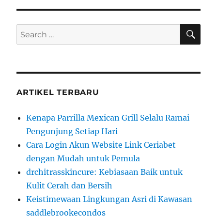
e
g
d
o
o
r
S
S
E
n
i
A
e
e
R
a
s
C
H
r
c
ARTIKEL TERBARU
h
f
Kenapa Parrilla Mexican Grill Selalu Ramai
o
Pengunjung Setiap Hari
r
Cara Login Akun Website Link Ceriabet
:
dengan Mudah untuk Pemula
drchitrasskincure: Kebiasaan Baik untuk
Kulit Cerah dan Bersih
Keistimewaan Lingkungan Asri di Kawasan
saddlebrookecondos