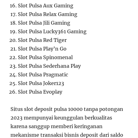
Slot Pulsa Aux Gaming
Slot Pulsa Relax Gaming
Slot Pulsa Jili Gaming
Slot Pulsa Lucky361 Gaming
Slot Pulsa Red Tiger
Slot Pulsa Play’n Go
Slot Pulsa Spinomenal
Slot Pulsa Sederhana Play
Slot Pulsa Pragmatic
Slot Pulsa Joker123
Slot Pulsa Evoplay
Situs slot deposit pulsa 10000 tanpa potongan
2023 mempunyai keunggulan berkualitas
karena sanggup memberi keringanan
mekanisme transaksi bisnis deposit dari saldo