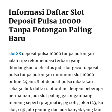
Informasi Daftar Slot
Deposit Pulsa 10000
Tanpa Potongan Paling
Baru
slot88
deposit pulsa 10000 tanpa potongan
ialah tipe rekomendasi terbaru yang
dihidangkan oleh situs judi slot gacor deposit
pulsa tanpa potongan minimum slot 10000
online 24jam. Slot deposit pulsa dikatakan
sebagai link daftar slot online dengan beberapa
permainan judi slot paling gacor gampang
menang seperti pragmatic, pg soft, joker123, ka
slot, cq9, afb gaming dan ada banyak yang lain