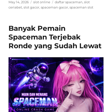
P
C
T
May 14, 2026
slot online
daftar spaceman
,
slot
o
a
a
ceriabet
,
slot gacor
,
spaceman gacor
,
spaceman slot
s
t
g
t
e
s
e
g
Banyak Pemain
d
o
o
r
Spaceman Terjebak
n
i
Ronde yang Sudah Lewat
e
s