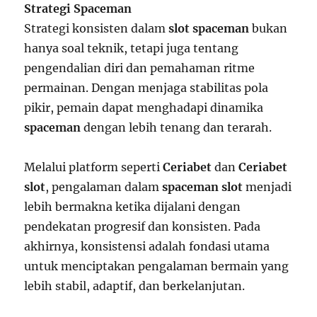
Strategi Spaceman
Strategi konsisten dalam
slot spaceman
bukan
hanya soal teknik, tetapi juga tentang
pengendalian diri dan pemahaman ritme
permainan. Dengan menjaga stabilitas pola
pikir, pemain dapat menghadapi dinamika
spaceman
dengan lebih tenang dan terarah.
Melalui platform seperti
Ceriabet
dan
Ceriabet
slot
, pengalaman dalam
spaceman slot
menjadi
lebih bermakna ketika dijalani dengan
pendekatan progresif dan konsisten. Pada
akhirnya, konsistensi adalah fondasi utama
untuk menciptakan pengalaman bermain yang
lebih stabil, adaptif, dan berkelanjutan.