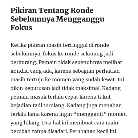
Pikiran Tentang Ronde
Sebelumnya Mengganggu
Fokus
Ketika pikiran masih tertinggal di ronde
sebelumnya, fokus ke ronde sekarang jadi
berkurang. Pemain tidak sepenuhnya melihat
kondisi yang ada, karena sebagian perhatian
masih tertuju ke momen yang sudah lewat. Ini
bikin keputusan jadi tidak maksimal. Kadang
pemain masuk terlalu cepat karena takut
kejadian tadi terulang. Kadang juga menahan
terlalu lama karena ingin “mengganti” momen
yang hilang. Dua hal ini membuat cara main
berubah tanpa disadari. Perubahan kecil ini