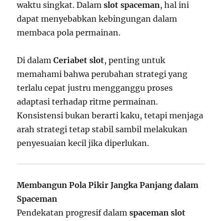
waktu singkat. Dalam
slot spaceman
, hal ini
dapat menyebabkan kebingungan dalam
membaca pola permainan.
Di dalam
Ceriabet slot
, penting untuk
memahami bahwa perubahan strategi yang
terlalu cepat justru mengganggu proses
adaptasi terhadap ritme permainan.
Konsistensi bukan berarti kaku, tetapi menjaga
arah strategi tetap stabil sambil melakukan
penyesuaian kecil jika diperlukan.
Membangun Pola Pikir Jangka Panjang dalam
Spaceman
Pendekatan progresif dalam
spaceman slot