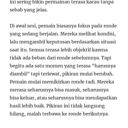
ini sering bikin permainan terasa kacau tanpa
sebab yang jelas.
Di awal sesi, pemain biasanya fokus pada ronde
yang sedang berjalan. Mereka melihat kondisi,
lalu mengambil keputusan berdasarkan situasi
saat itu. Semua terasa lebih objektif karena
tidak ada beban dari ronde sebelumnya. Tapi
begitu ada satu momen yang terasa “harusnya
diambil” tapi terlewat, pikiran mulai berubah.
Pemain mulai memikirkan ronde tadi. Mereka
merasa seharusnya bisa masuk, seharusnya
bisa keluar, atau seharusnya bisa mendapatkan
hasil lebih baik. Pikiran ini tidak langsung
hilang, malah terbawa ke ronde berikutnya.