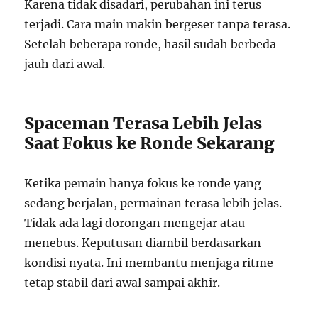
Karena tidak disadari, perubahan ini terus
terjadi. Cara main makin bergeser tanpa terasa.
Setelah beberapa ronde, hasil sudah berbeda
jauh dari awal.
Spaceman Terasa Lebih Jelas
Saat Fokus ke Ronde Sekarang
Ketika pemain hanya fokus ke ronde yang
sedang berjalan, permainan terasa lebih jelas.
Tidak ada lagi dorongan mengejar atau
menebus. Keputusan diambil berdasarkan
kondisi nyata. Ini membantu menjaga ritme
tetap stabil dari awal sampai akhir.