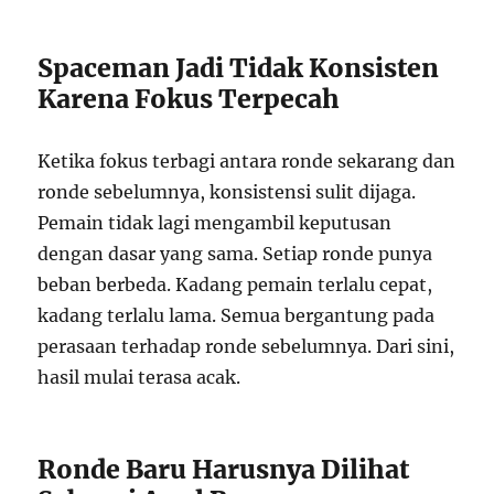
Spaceman Jadi Tidak Konsisten
Karena Fokus Terpecah
Ketika fokus terbagi antara ronde sekarang dan
ronde sebelumnya, konsistensi sulit dijaga.
Pemain tidak lagi mengambil keputusan
dengan dasar yang sama. Setiap ronde punya
beban berbeda. Kadang pemain terlalu cepat,
kadang terlalu lama. Semua bergantung pada
perasaan terhadap ronde sebelumnya. Dari sini,
hasil mulai terasa acak.
Ronde Baru Harusnya Dilihat