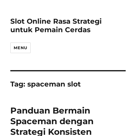
Slot Online Rasa Strategi
untuk Pemain Cerdas
MENU
Tag:
spaceman slot
Panduan Bermain
Spaceman dengan
Strategi Konsisten