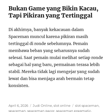
Bukan Game yang Bikin Kacau,
Tapi Pikiran yang Tertinggal
Di akhirnya, banyak kekacauan dalam
Spaceman muncul karena pikiran masih
tertinggal di ronde sebelumnya. Pemain
membawa beban yang seharusnya sudah
selesai. Saat pemain mulai melihat setiap ronde
sebagai hal yang baru, permainan terasa lebih
stabil. Mereka tidak lagi mengejar yang sudah
lewat dan bisa menjaga arah bermain tetap
konsisten.
P
C
T
April 6, 2026
Judi Online
,
slot online
slot spaceman
,
o
a
a
spaceman
,
spaceman gacor
,
spaceman pragmatic
,