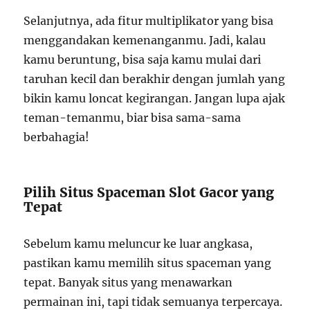
Selanjutnya, ada fitur multiplikator yang bisa
menggandakan kemenanganmu. Jadi, kalau
kamu beruntung, bisa saja kamu mulai dari
taruhan kecil dan berakhir dengan jumlah yang
bikin kamu loncat kegirangan. Jangan lupa ajak
teman-temanmu, biar bisa sama-sama
berbahagia!
Pilih Situs Spaceman Slot Gacor yang
Tepat
Sebelum kamu meluncur ke luar angkasa,
pastikan kamu memilih situs spaceman yang
tepat. Banyak situs yang menawarkan
permainan ini, tapi tidak semuanya terpercaya.