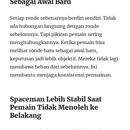
Sebagai Awal Baru
Setiap ronde sebenarnya berdiri sendiri. Tidak
ada hubungan langsung dengan ronde
sebelumnya. Tapi pikiran pemain sering
menghubungkannya. Ketika pemain bisa
melihat ronde baru sebagai awal baru,
keputusan jadi lebih objektif. Mereka tidak lagi
membawa beban dari sebelumnya. Ini
membantu menjaga konsistensi permainan.
Spaceman Lebih Stabil Saat
Pemain Tidak Menoleh ke
Belakang