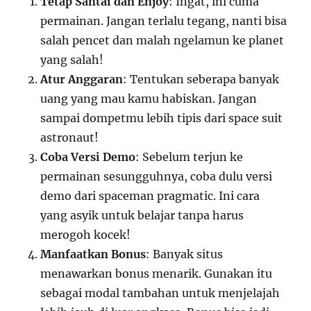
Tetap Santai dan Enjoy
: Ingat, ini cuma
permainan. Jangan terlalu tegang, nanti bisa
salah pencet dan malah ngelamun ke planet
yang salah!
Atur Anggaran
: Tentukan seberapa banyak
uang yang mau kamu habiskan. Jangan
sampai dompetmu lebih tipis dari space suit
astronaut!
Coba Versi Demo
: Sebelum terjun ke
permainan sesungguhnya, coba dulu versi
demo dari spaceman pragmatic. Ini cara
yang asyik untuk belajar tanpa harus
merogoh kocek!
Manfaatkan Bonus
: Banyak situs
menawarkan bonus menarik. Gunakan itu
sebagai modal tambahan untuk menjelajah