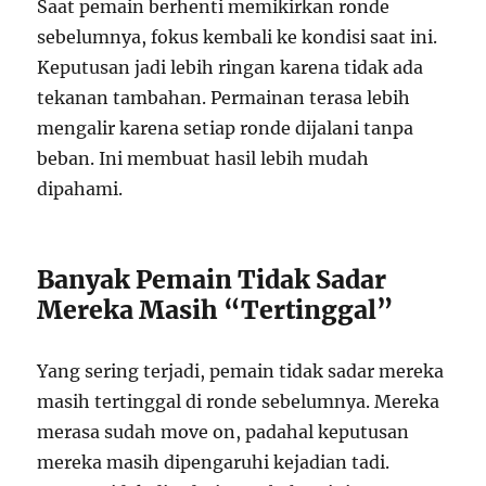
Saat pemain berhenti memikirkan ronde
sebelumnya, fokus kembali ke kondisi saat ini.
Keputusan jadi lebih ringan karena tidak ada
tekanan tambahan. Permainan terasa lebih
mengalir karena setiap ronde dijalani tanpa
beban. Ini membuat hasil lebih mudah
dipahami.
Banyak Pemain Tidak Sadar
Mereka Masih “Tertinggal”
Yang sering terjadi, pemain tidak sadar mereka
masih tertinggal di ronde sebelumnya. Mereka
merasa sudah move on, padahal keputusan
mereka masih dipengaruhi kejadian tadi.