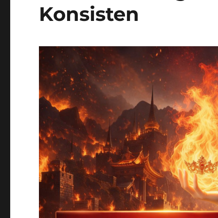
Konsisten