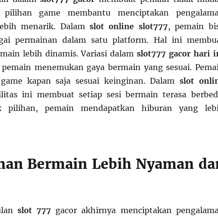
k pilihan game membantu menciptakan pengalam
lebih menarik. Dalam
slot online slot777
, pemain bi
gai permainan dalam satu platform. Hal ini membu
main lebih dinamis. Variasi dalam
slot777 gacor hari i
 pemain menemukan gaya bermain yang sesuai. Pema
 game kapan saja sesuai keinginan. Dalam
slot onli
bilitas ini membuat setiap sesi bermain terasa berbed
 pilihan, pemain mendapatkan hiburan yang leb
man Bermain Lebih Nyaman da
ulan
slot 777
gacor akhirnya menciptakan pengalam