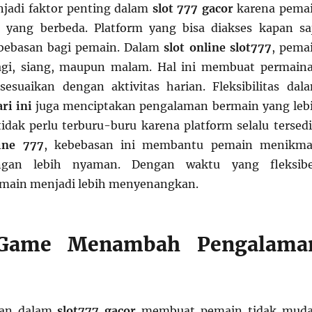
enjadi faktor penting dalam
slot 777 gacor
karena pema
l yang berbeda. Platform yang bisa diakses kapan sa
bebasan bagi pemain. Dalam
slot online slot777
, pema
agi, siang, maupun malam. Hal ini membuat permain
esuaikan dengan aktivitas harian. Fleksibilitas dal
ri ini
juga menciptakan pengalaman bermain yang leb
tidak perlu terburu-buru karena platform selalu tersedi
line 777
, kebebasan ini membantu pemain menikma
gan lebih nyaman. Dengan waktu yang fleksibe
main menjadi lebih menyenangkan.
 Game Menambah Pengalama
nan dalam
slot777 gacor
membuat pemain tidak mud