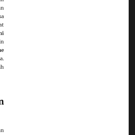
an
sa
at
ni
in
ne
a.
ih
n
an