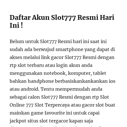
Daftar Akun Slot777 Resmi Hari
Ini !
Belum untuk Slot777 Resmi hari ini saat ini
sudah ada berwujud smartphone yang dapat di
akses melalui link gacor Slot777 Resmi dengan
rtp slot terbaru atau login akun anda
menggunakan notebook, komputer, tablet
bahkan handphone berbasiskankankankan ios
atau android. Tentu mempermudah anda
sebagai calon Slot777 Resmi dengan rtp Slot
Online 777 Slot Terpercaya atau gacor slot buat
mainkan game favourite ini untuk capai
jackpot situs slot tergacor kapan saja