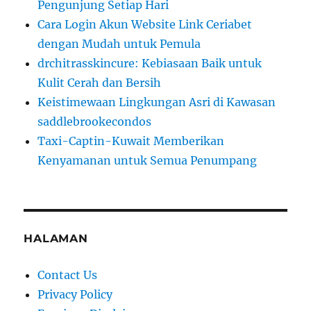
Pengunjung Setiap Hari
r
Cara Login Akun Website Link Ceriabet
:
dengan Mudah untuk Pemula
drchitrasskincure: Kebiasaan Baik untuk
Kulit Cerah dan Bersih
Keistimewaan Lingkungan Asri di Kawasan
saddlebrookecondos
Taxi-Captin-Kuwait Memberikan
Kenyamanan untuk Semua Penumpang
HALAMAN
Contact Us
Privacy Policy