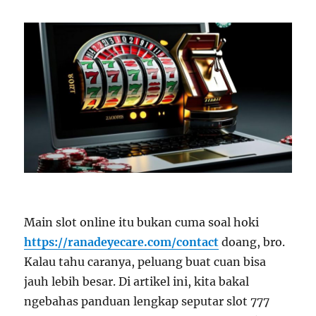
Main slot online itu bukan cuma soal hoki
https://ranadeyecare.com/contact
doang, bro.
Kalau tahu caranya, peluang buat cuan bisa
jauh lebih besar. Di artikel ini, kita bakal
ngebahas panduan lengkap seputar slot 777