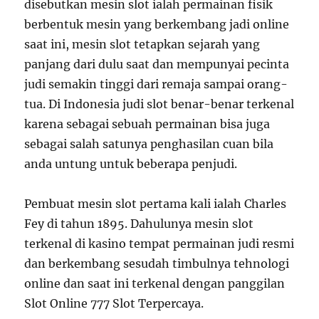
disebutkan mesin slot ialah permainan fisik
berbentuk mesin yang berkembang jadi online
saat ini, mesin slot tetapkan sejarah yang
panjang dari dulu saat dan mempunyai pecinta
judi semakin tinggi dari remaja sampai orang-
tua. Di Indonesia judi slot benar-benar terkenal
karena sebagai sebuah permainan bisa juga
sebagai salah satunya penghasilan cuan bila
anda untung untuk beberapa penjudi.
Pembuat mesin slot pertama kali ialah Charles
Fey di tahun 1895. Dahulunya mesin slot
terkenal di kasino tempat permainan judi resmi
dan berkembang sesudah timbulnya tehnologi
online dan saat ini terkenal dengan panggilan
Slot Online 777 Slot Terpercaya.