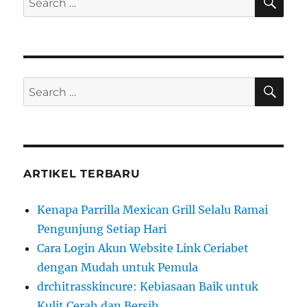
E
A
e
R
a
C
H
r
c
S
S
h
E
A
e
f
R
a
C
o
H
r
r
c
:
ARTIKEL TERBARU
h
f
Kenapa Parrilla Mexican Grill Selalu Ramai
o
Pengunjung Setiap Hari
r
Cara Login Akun Website Link Ceriabet
:
dengan Mudah untuk Pemula
drchitrasskincure: Kebiasaan Baik untuk
Kulit Cerah dan Bersih